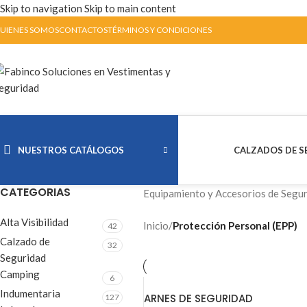
Skip to navigation
Skip to main content
UIENES SOMOS
CONTACTOS
TÉRMINOS Y CONDICIONES
NUESTROS CATÁLOGOS
CALZADOS DE S
CATEGORIAS
Equipamiento y Accesorios de Seguri
Alta Visibilidad
Inicio
/
Protección Personal (EPP)
42
Calzado de
32
Seguridad
Camping
6
Indumentaria
ARNES DE SEGURIDAD
127