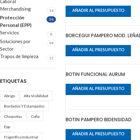
Laboral
Merchandising
AÑADIR AL PRESUPUESTO
14
Protección
56
Personal (EPP)
Servicios
8
BORCEGUI PAMPERO MOD. LEÑ
Soluciones por
94
Sector
AÑADIR AL PRESUPUESTO
Trapos de limpieza
15
BOTIN FUNCIONAL AURUM
ETIQUETAS
AÑADIR AL PRESUPUESTO
Abrigo
Alta Visibilidad
Bordados Y Estampados
Chaquetas
Cofia
BOTIN PAMPERO BIDENSIDAD
Epp
AÑADIR AL PRESUPUESTO
Frigorífico Industrial