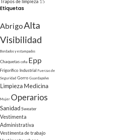
Trapos de limpieza
15
Etiquetas
Alta
Abrigo
Visibilidad
Bordados y estampados
Epp
Chaquetas
cofia
Frigorífico Industrial
Fuerzas de
Gorro
Seguridad
Guardapolvo
Medicina
Limpieza
Operarios
Mujer
Sanidad
Sweater
Vestimenta
Administrativa
Vestimenta de trabajo