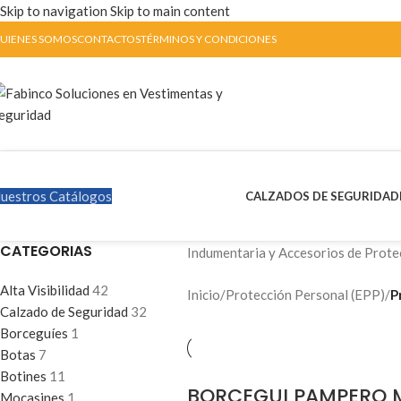
Skip to navigation
Skip to main content
UIENES SOMOS
CONTACTOS
TÉRMINOS Y CONDICIONES
uestros Catálogos
CALZADOS DE SEGURIDAD
CATEGORIAS
Indumentaria y Accesorios de Prote
Alta Visibilidad
42
Inicio
/
Protección Personal (EPP)
/
P
Calzado de Seguridad
32
Borceguíes
1
Botas
7
Botines
11
BORCEGUI PAMPERO 
Mocasines
1