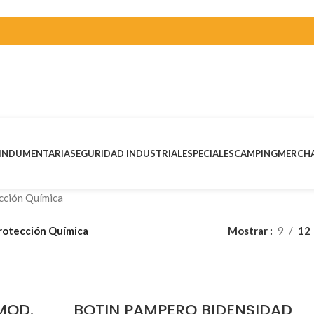
INDUMENTARIA
SEGURIDAD INDUSTRIAL
ESPECIALES
CAMPING
MERCHA
cción Química
rotección Química
Mostrar
9
12
MOD.
BOTIN PAMPERO BIDENSIDAD