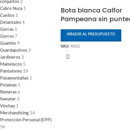
conjuntos
2
Cubre Nuca
1
Bota blanca Calfor
Cuellos
1
Pampeana sin punte
Delantales
4
Gorras
1
AÑADIR AL PRESUPUESTO
Gorros
7
Guantes
9
SKU:
4002
Guardapolvos
3
Jardineros
3
Mamelucos
5
Pantalones
19
Pasamontañas
1
Polainas
1
Remeras
6
Sweater
3
Vinchas
1
Merchandising
14
Protección Personal (EPP)
56